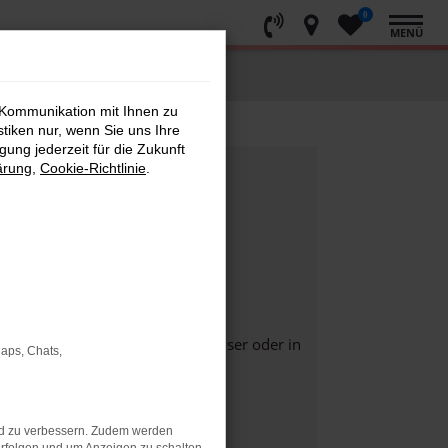
0
MENÜ
 Kommunikation mit Ihnen zu
stiken nur, wenn Sie uns Ihre
ung jederzeit für die Zukunft
ärung
,
Cookie-Richtlinie
.
die Seite in einem anderen Browser oder in
Maps, Chats,
nd zu verbessern. Zudem werden