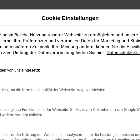
Cookie Einstellungen
Startseite
Fahrzeugangebote
Fahrzeug-Showroom
ie bestmögliche Nutzung unserer Webseite zu ermöglichen und unsere
hierbei Ihre Präferenzen und verarbeiten Daten für Marketing und Stati
einem späteren Zeitpunkt Ihre Meinung ändern, können Sie die Einwillig
en zum Umfang der Datenverarbeitung finden Sie hier:
Datenschutzerkl
en von uns eingesetzt:
können:
 Internetverbindung.
rlich, um die Kernfunktionalität der Webseite zu gewährleisten.
deine Suchmaschine?
, können das Laden bestimmter Seiten verhindern. Funktioniert 
estmögliche Funktionalität der Webseite. Services von Drittanbietern wie Google 
eitere werden aktiviert.
ende Probleme zu beheben.
 es uns, die Nutzung der Webseite zu analysieren, um die Leistung zu messen u
d dein Betriebssystem auf dem neuesten Stand sind.