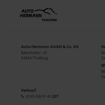
Auto-Hermann GmbH & Co. KG
V
Bahnhofstr. 47
Mo
54424 Thalfang
Sa
W
Mo
Sa
Verkauf
(0 65 04) 91 45
227