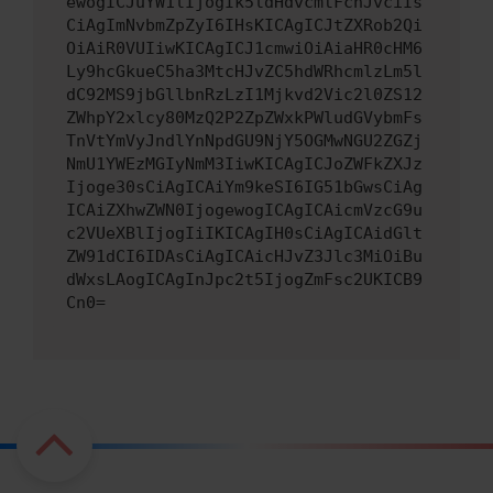
ewogICJuYW1lIjogIk5ldHdvcmtFcnJvciIs
CiAgImNvbmZpZyI6IHsKICAgICJtZXRob2Qi
OiAiR0VUIiwKICAgICJ1cmwiOiAiaHR0cHM6
Ly9hcGkueC5ha3MtcHJvZC5hdWRhcmlzLm5l
dC92MS9jbGllbnRzLzI1Mjkvd2Vic2l0ZS12
ZWhpY2xlcy80MzQ2P2ZpZWxkPWludGVybmFs
TnVtYmVyJndlYnNpdGU9NjY5OGMwNGU2ZGZj
NmU1YWEzMGIyNmM3IiwKICAgICJoZWFkZXJz
Ijoge30sCiAgICAiYm9keSI6IG51bGwsCiAg
ICAiZXhwZWN0IjogewogICAgICAicmVzcG9u
c2VUeXBlIjogIiIKICAgIH0sCiAgICAidGlt
ZW91dCI6IDAsCiAgICAicHJvZ3Jlc3MiOiBu
dWxsLAogICAgInJpc2t5IjogZmFsc2UKICB9
Cn0=