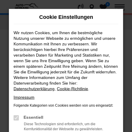
0
Zum
MENÜ
Hauptinhalt
Cookie Einstellungen
springen
Startseite
Fahrzeugangebote
Fahrzeug-Showroom
Wir nutzen Cookies, um Ihnen die bestmögliche
Nutzung unserer Webseite zu ermöglichen und unsere
Kommunikation mit Ihnen zu verbessern. Wir
Fehler: Network Error
berücksichtigen hierbei Ihre Präferenzen und
verarbeiten Daten für Marketing und Statistiken nur,
Beim Laden ist ein Fehler aufgetreten.
wenn Sie uns Ihre Einwilligung geben. Wenn Sie zu
einem späteren Zeitpunkt Ihre Meinung ändern, können
Hier sind ein paar Tipps, die dir helfen können:
Sie die Einwilligung jederzeit für die Zukunft widerrufen.
Weitere Informationen zum Umfang der
Überprüfe deine Firewall und deine
Datenverarbeitung finden Sie hier:
Internetverbindung.
Datenschutzerklärung
,
Cookie-Richtlinie
.
Laden andere Webseiten, zum Beispiel deine
Impressum
Suchmaschine?
Folgende Kategorien von Cookies werden von uns eingesetzt:
Prüfe deine Browsererweiterungen.
Manche Erweiterungen, wie Werbeblocker,
Essentiell
können das Laden bestimmter Seiten
Diese Technologien sind erforderlich, um die
verhindern. Funktioniert die Seite in einem
Kernfunktionalität der Webseite zu gewährleisten.