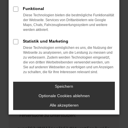
anderen Browser oder in einem privaten
Fenster?
Funktional
Diese Technologien bieten die bestmögliche Funktionalität
Starte dein Gerät neu.
der Webseite. Services von Drittanbietern wie Google
Das kann manchmal helfen, vorübergehende
Maps, Chats, Fahrzeugbewertungssystem und weitere
Probleme zu beheben.
werden aktiviert.
Stelle sicher, dass dein Browser und dein
Statistik und Marketing
Betriebssystem auf dem neuesten Stand
Diese Technologien ermöglichen es uns, die Nutzung der
sind.
Webseite zu analysieren, um die Leistung zu messen und
Veraltete Software birgt nicht nur ein
zu verbessern. Zudem werden Technologien eingesetzt,
Sicherheitsrisiko, sondern kann auch dazu
die von dritten Werbetreibenden verwendet werden, um
Sie auf anderen Webseiten zu verfolgen und um Anzeigen
führen, dass bestimmte Funktionen nicht mehr
zu schalten, die für Ihre Interessen relevant sind.
unterstützt werden.
Wende dich an den Webseitenbetreiber.
Speichern
Wenn du alle oben genannten Schritte versucht
hast, kontaktiere uns bitte. Wir werden
Optionale Cookies ablehnen
versuchen, das Problem zu beheben. Du kannst
Alle akzeptieren
uns diesen Text schicken, um uns bei der
Fehlersuche zu unterstützen: