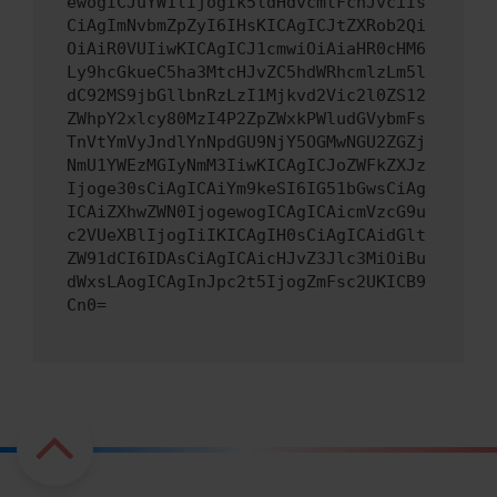
ewogICJuYW1lIjogIk5ldHdvcmtFcnJvciIs
CiAgImNvbmZpZyI6IHsKICAgICJtZXRob2Qi
OiAiR0VUIiwKICAgICJ1cmwiOiAiaHR0cHM6
Ly9hcGkueC5ha3MtcHJvZC5hdWRhcmlzLm5l
dC92MS9jbGllbnRzLzI1Mjkvd2Vic2l0ZS12
ZWhpY2xlcy80MzI4P2ZpZWxkPWludGVybmFs
TnVtYmVyJndlYnNpdGU9NjY5OGMwNGU2ZGZj
NmU1YWEzMGIyNmM3IiwKICAgICJoZWFkZXJz
Ijoge30sCiAgICAiYm9keSI6IG51bGwsCiAg
ICAiZXhwZWN0IjogewogICAgICAicmVzcG9u
c2VUeXBlIjogIiIKICAgIH0sCiAgICAidGlt
ZW91dCI6IDAsCiAgICAicHJvZ3Jlc3MiOiBu
dWxsLAogICAgInJpc2t5IjogZmFsc2UKICB9
Cn0=