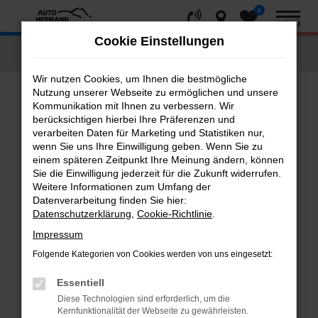
0
Zum
MENÜ
Hauptinhalt
Cookie Einstellungen
springen
Startseite
Fahrzeugangebote
Fahrzeug-Showroom
Wir nutzen Cookies, um Ihnen die bestmögliche
Nutzung unserer Webseite zu ermöglichen und unsere
Kommunikation mit Ihnen zu verbessern. Wir
Fehler: Network Error
berücksichtigen hierbei Ihre Präferenzen und
verarbeiten Daten für Marketing und Statistiken nur,
Beim Laden ist ein Fehler aufgetreten.
wenn Sie uns Ihre Einwilligung geben. Wenn Sie zu
einem späteren Zeitpunkt Ihre Meinung ändern, können
Hier sind ein paar Tipps, die dir helfen können:
Sie die Einwilligung jederzeit für die Zukunft widerrufen.
Weitere Informationen zum Umfang der
Überprüfe deine Firewall und deine
Datenverarbeitung finden Sie hier:
Internetverbindung.
Datenschutzerklärung
,
Cookie-Richtlinie
.
Laden andere Webseiten, zum Beispiel deine
Impressum
Suchmaschine?
Folgende Kategorien von Cookies werden von uns eingesetzt:
Prüfe deine Browsererweiterungen.
Manche Erweiterungen, wie Werbeblocker,
Essentiell
können das Laden bestimmter Seiten
Diese Technologien sind erforderlich, um die
verhindern. Funktioniert die Seite in einem
Kernfunktionalität der Webseite zu gewährleisten.