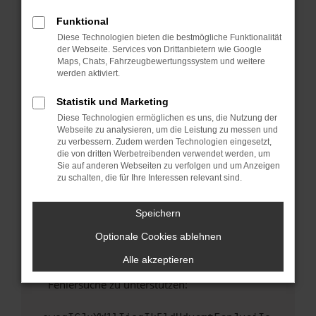
anderen Browser oder in einem privaten
Fenster?
Funktional
Diese Technologien bieten die bestmögliche Funktionalität
Starte dein Gerät neu.
der Webseite. Services von Drittanbietern wie Google
Das kann manchmal helfen, vorübergehende
Maps, Chats, Fahrzeugbewertungssystem und weitere
Probleme zu beheben.
werden aktiviert.
Stelle sicher, dass dein Browser und dein
Statistik und Marketing
Betriebssystem auf dem neuesten Stand
Diese Technologien ermöglichen es uns, die Nutzung der
sind.
Webseite zu analysieren, um die Leistung zu messen und
Veraltete Software birgt nicht nur ein
zu verbessern. Zudem werden Technologien eingesetzt,
Sicherheitsrisiko, sondern kann auch dazu
die von dritten Werbetreibenden verwendet werden, um
Sie auf anderen Webseiten zu verfolgen und um Anzeigen
führen, dass bestimmte Funktionen nicht mehr
zu schalten, die für Ihre Interessen relevant sind.
unterstützt werden.
Wende dich an den Webseitenbetreiber.
Speichern
Wenn du alle oben genannten Schritte versucht
hast, kontaktiere uns bitte. Wir werden
Optionale Cookies ablehnen
versuchen, das Problem zu beheben. Du kannst
Alle akzeptieren
uns diesen Text schicken, um uns bei der
Fehlersuche zu unterstützen: