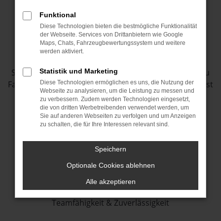
(m/w/d)
Funktional
Diese Technologien bieten die bestmögliche Funktionalität
der Webseite. Services von Drittanbietern wie Google
Maps, Chats, Fahrzeugbewertungssystem und weitere
werden aktiviert.
Als Kraftfahrzeugmechatroniker/in mit dem
Schwerpunkt Personenkraftwagentechnik wartest Du
Statistik und Marketing
Fahrzeuge, prüfst fahrzeugtechnischen Systeme, führst
Diese Technologien ermöglichen es uns, die Nutzung der
Webseite zu analysieren, um die Leistung zu messen und
Reparaturen aus und rüstest die Fahrzeuge mit
zu verbessern. Zudem werden Technologien eingesetzt,
Zusatzeinrichtungen, Sonderausstattungen und
die von dritten Werbetreibenden verwendet werden, um
Sie auf anderen Webseiten zu verfolgen und um Anzeigen
Zubehörteilen aus.
zu schalten, die für Ihre Interessen relevant sind.
Das bringst Du mit:
Speichern
Optionale Cookies ablehnen
mindestens den Abschluss der Hauptschule
technisches Interesse
Alle akzeptieren
die Bereitschaft Dich einzubringen
Teamfähigkeit & Zuverlässigkeit