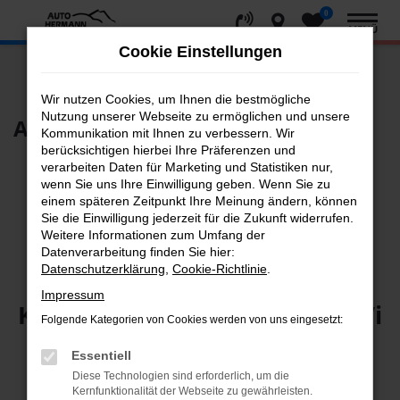
0
Zum
MENÜ
Hauptinhalt
Cookie Einstellungen
springen
Startseite
Unternehmen
Karriere
Ausbildungsplatz 2027
Wir nutzen Cookies, um Ihnen die bestmögliche
Nutzung unserer Webseite zu ermöglichen und unsere
Ausbildungsplatz 2027
Kommunikation mit Ihnen zu verbessern. Wir
berücksichtigen hierbei Ihre Präferenzen und
zum Kraftfahrzeugmechatroniker (m/w/d)
verarbeiten Daten für Marketing und Statistiken nur,
wenn Sie uns Ihre Einwilligung geben. Wenn Sie zu
einem späteren Zeitpunkt Ihre Meinung ändern, können
Sie die Einwilligung jederzeit für die Zukunft widerrufen.
Wir suchen Dich für eine
Weitere Informationen zum Umfang der
Datenverarbeitung finden Sie hier:
Datenschutzerklärung
,
Cookie-Richtlinie
.
Ausbildung zum/zur
Impressum
Kraftfahrzeugmechatroniker/i
Folgende Kategorien von Cookies werden von uns eingesetzt:
n für
Essentiell
Personenkraftwagentechnik
Diese Technologien sind erforderlich, um die
Kernfunktionalität der Webseite zu gewährleisten.